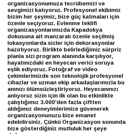
organizasyonumuza tecrübemizi ve
sevgimizi katıyoruz. Profesyonel ekibimiz
bizim her şeyimiz, bize güç katmaları için
özenle seçiyoruz. Evlenme teklifi
organizasyonlarımızda Kapadokya
dokusuna ait manzaralı özenle seçilmiş
lokasyonlarda sizler için dekorasyonlar
hazırlıyoruz. Birlikte belirlediğimiz sürpriz
planla sizi program alanında karşılıyor,
hayatınızdaki en heyecan verici soruya
eşlik ediyoruz. Fotoğraf ve video
çekimlerimizde son teknolojik profesyonel
cihazlar ve uzman ekip arkadaşlarımızla bu
anınızı ölümsüzleştiriyoruz. Heyecanınızı
anlıyoruz sizin için ilk olan bu etkinlikte
çalıştığımız 3.000’den fazla çiftten
aldığımız deneyimlerimize güvenerek
organizasyonunuzu bize emanet
edebilirsiniz. Çünkü Organizasyon sonunda
bize gösterdiğiniz mutluluk her şeye