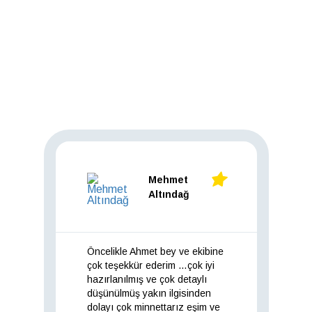
Mutlu Çiftlerimiz Bizim için neler
yazmış okumalısınız
Mehmet
Altındağ
Öncelikle Ahmet bey ve ekibine
çok teşekkür ederim …çok iyi
hazırlanılmış ve çok detaylı
düşünülmüş yakın ilgisinden
dolayı çok minnettarız eşim ve